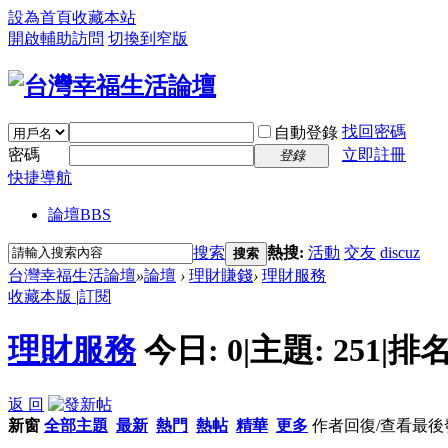
設為首頁
收藏本站
開啟輔助訪問
切換到窄版
找回密碼
自動登錄
密碼
立即註冊
登錄
快捷導航
論壇
BBS
搜索
熱搜:
活動
交友
discuz
搜索
台灣幸福生活論壇
»
論壇
›
理財賺錢
›
理財服務
收藏本版
|
訂閱
理財服務
今日:
0
|
主題:
251
|
排名
返 回
新窗
全部主題
最新
熱門
熱帖
精華
更多
作者
回復/查看
最後