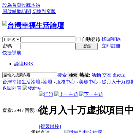
設為首頁
收藏本站
開啟輔助訪問
切換到窄版
找回密碼
自動登錄
密碼
立即註冊
登錄
快捷導航
論壇
BBS
搜索
熱搜:
活動
交友
discuz
搜索
台灣幸福生活論壇
»
論壇
›
服務中心
›
美容中心
›
從月入十万虚拟
返回列表
從月入十万虚拟項目中
查看:
2947
|
回復:
0
[複製鏈接]
電梯直達