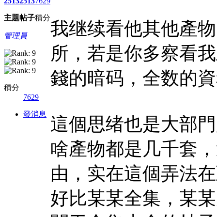
2513
2513
7629
主題
帖子
積分
我继续看他其他產物
管理員
所，若是你多察看我
錢的暗码，全数的資
積分
7629
發消息
這個思绪也是大部門
啥產物都是几千套，
由，实在這個弄法在
好比某某全集，某某