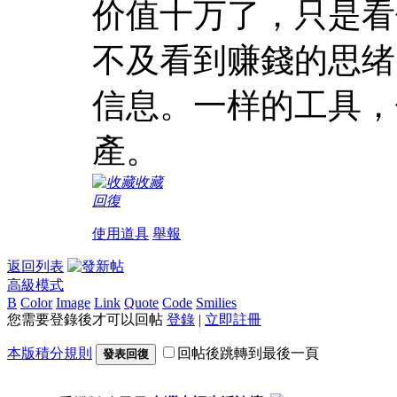
价值十万了，只是看
不及看到赚錢的思绪
信息。一样的工具，
產。
收藏
回復
使用道具
舉報
返回列表
高級模式
B
Color
Image
Link
Quote
Code
Smilies
您需要登錄後才可以回帖
登錄
|
立即註冊
本版積分規則
回帖後跳轉到最後一頁
發表回復