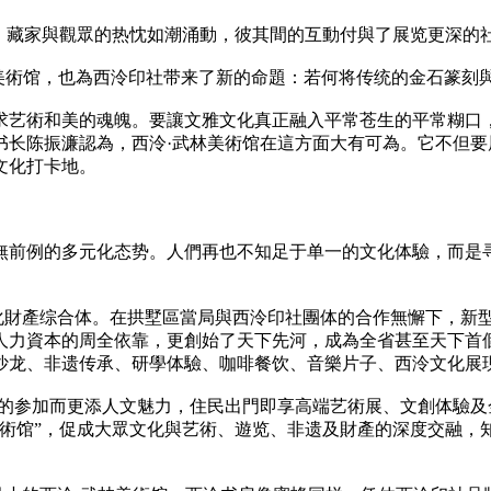
展，藏家與觀眾的热忱如潮涌動，彼其間的互動付與了展览更深的
林美術馆，也為西泠印社带来了新的命題：若何将传统的金石篆刻
求艺術和美的魂魄。要讓文雅文化真正融入平常苍生的平常糊口
书长陈振濂認為，西泠·武林美術馆在這方面大有可為。它不但
文化打卡地。
無前例的多元化态势。人們再也不知足于单一的文化体驗，而是
文化財產综合体。在拱墅區當局與西泠印社團体的合作無懈下，新型
人力資本的周全依靠，更創始了天下先河，成為全省甚至天下首個
沙龙、非遗传承、研學体驗、咖啡餐饮、音樂片子、西泠文化展
馆的参加而更添人文魅力，住民出門即享高端艺術展、文創体驗
美術馆”，促成大眾文化與艺術、遊览、非遗及財產的深度交融，