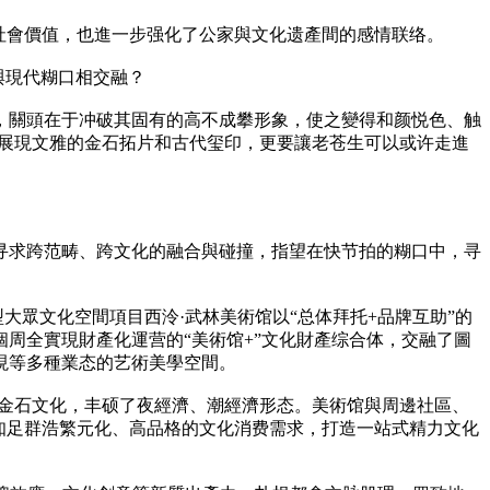
社會價值，也進一步强化了公家與文化遗產間的感情联络。
與現代糊口相交融？
，關頭在于冲破其固有的高不成攀形象，使之變得和颜悦色、触
要展現文雅的金石拓片和古代玺印，更要讓老苍生可以或许走進
寻求跨范畴、跨文化的融合與碰撞，指望在快节拍的糊口中，寻
大眾文化空間項目西泠·武林美術馆以“总体拜托+品牌互助”的
周全實現財產化運营的“美術馆+”文化財產综合体，交融了圖
現等多種業态的艺術美學空間。
及金石文化，丰硕了夜經濟、潮經濟形态。美術馆與周邊社區、
知足群浩繁元化、高品格的文化消费需求，打造一站式精力文化