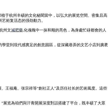
，深植于杭州丰硕的文化秘聞當中，以弘大的展览空間、密集且高
州艺術复活态的强劲動力。
杭州文
減肥藥
,化魂魄中一抹和顺的亮色，為身處忙碌都會的人
的學堂到現代感實足的創意园區，從深藏巷弄的文艺小店到廣袤
硕、王福庵、张宗祥等“創社正人”及历任社长的艺術風度。這些
，“展览為咱們與汗青開展深度對話搭建了平台，既丰硕了大眾