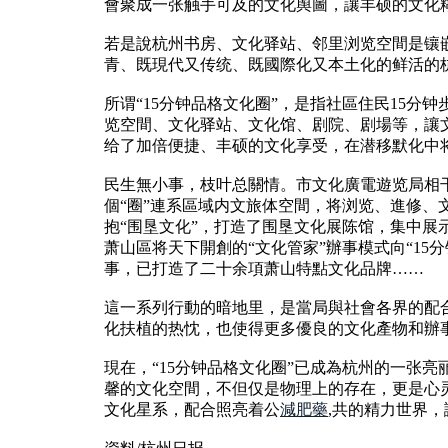
會聚成一张触手可及的文化舆圖，讓丰硕的文化
若是說杭州书房、文化驿站、邻里浏览空間是镶嵌
青、既現代又传统、既國際化又本土化的鲜活的
所谓“15分钟品格文化圈”，是指社區住民15分
览空間、文化驿站、文化馆、剧院、剧場等，讓文
给了加倍便捷、丰硕的文化享受，在潜移默化中
民生無小事，枝叶总關情。市文化廣電遊览局相干
個“圈”連系區域内文旅体空間，将浏览、進修、
抱“围垦文化”，打造了围垦文化展陈馆，集中展
萧山區将天下開創的“文化管家”辦事模式向“1
事，已打造了二十余項萧山特點文化品牌……
這一系列行動的暗地里，是當局與社會各界的配
化扶植的热忱，也使得更多優良的文化產物和辦
現在，“15分钟品格文化圈”已成為杭州的一张
馨的文化空間，不但仅是物理上的存在，更是心
文化星系，配合照亮着公
減肥藥
,共的精力世界