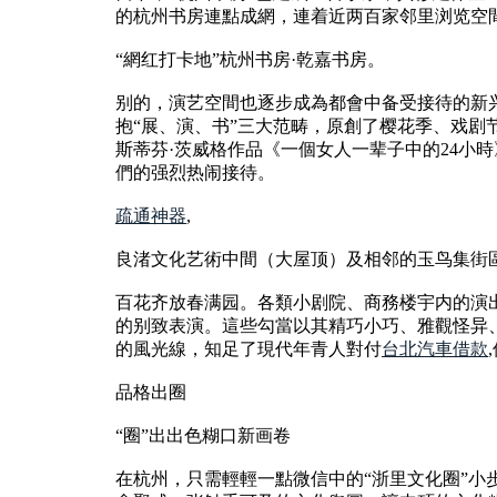
的杭州书房連點成網，連着近两百家邻里浏览空
“網红打卡地”杭州书房·乾嘉书房。
别的，演艺空間也逐步成為都會中备受接待的新
抱“展、演、书”三大范畴，原創了樱花季、戏剧
斯蒂芬·茨威格作品《一個女人一辈子中的24
們的强烈热闹接待。
疏通神器
,
良渚文化艺術中間（大屋顶）及相邻的玉鸟集街
百花齐放春满园。各類小剧院、商務楼宇内的演出區
的别致表演。這些勾當以其精巧小巧、雅觀怪异
的風光線，知足了現代年青人對付
台北汽車借款
品格出圈
“圈”出出色糊口新画卷
在杭州，只需輕輕一點微信中的“浙里文化圈”小