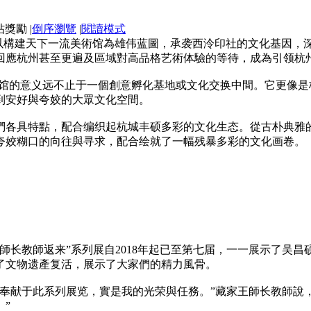
|
倒序瀏覽
|
閱讀模式
馆以構建天下一流美術馆為雄伟蓝圖，承袭西泠印社的文化基因
回應杭州甚至更遍及區域對高品格艺術体驗的等待，成為引领杭
術馆的意义远不止于一個創意孵化基地或文化交换中間。它更像是
到安好與夸姣的大眾文化空間。
們各具特點，配合编织起杭城丰硕多彩的文化生态。從古朴典雅
夸姣糊口的向往與寻求，配合绘就了一幅残暴多彩的文化画卷。
師长教師返来”系列展自2018年起已至第七届，一一展示了吴昌
了文物遗產复活，展示了大家們的精力風骨。
作奉献于此系列展览，實是我的光荣與任務。”藏家王師长教師說
”