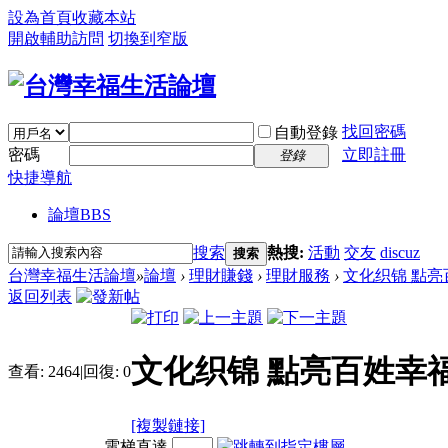
設為首頁
收藏本站
開啟輔助訪問
切換到窄版
找回密碼
自動登錄
密碼
立即註冊
登錄
快捷導航
論壇
BBS
搜索
熱搜:
活動
交友
discuz
搜索
台灣幸福生活論壇
»
論壇
›
理財賺錢
›
理財服務
›
文化织锦 點
返回列表
文化织锦 點亮百姓幸
查看:
2464
|
回復:
0
[複製鏈接]
電梯直達