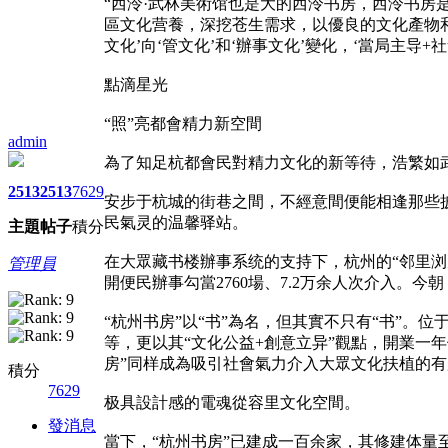
“西泠·武林美術馆也是大的西泠书房，西泠书房
區文化营養，深挖苍生需求，以優良的文化產物和
文化’向‘管文化’和‘辦事文化’變化，‘當局主导+
點滴星光
“照”亮都會精力新空間
admin
為了知足杭都會民對精力文化的新等待，浩繁如
2513
2513
7629
安步于杭城的街巷之間，不經意間便能相逢那些披
民氣灵的温馨驿站。
主題
帖子
積分
在大眾藏书楼辦事系统的支持下，杭州的“邻里浏览
管理員
開便民辦事勾當2760場、7.2万余人次介入。
“杭州书房”以“书”為名，但其實不只有“书”。
等，更以其“文化公益+創意立异”觀點，開業一年
房”同样成為吸引社會氣力介入大眾文化扶植的
積分
7629
极具設計感的電魂從容里文化空間。
發消息
當下，“杭州书房”已建成一百余家，其修建体