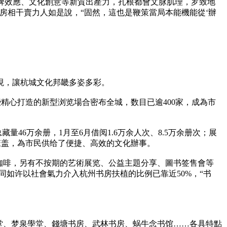
品牌效應、文化創意等新質出產力，扎根都會文脉肌理，罗致地
房相干賣力人如是說，“固然，這也是鞭策當局本能機能從‘辦
現，讓杭城文化邦畿多姿多彩。
些精心打造的新型浏览場合密布全城，数目已逾400家，成為市
46万余册，1月至6月借阅1.6万余人次、8.5万余册次；展
全笼盖，為市民供给了便捷、高效的文化辦事。
品咖啡，另有不按期的艺術展览、公益主題分享、圖书签售會等
雷同如许以社會氣力介入杭州书房扶植的比例已靠近50%，“书
堂、梦泉學堂、錢塘书房、武林书房、蜗牛念书馆……各具特點