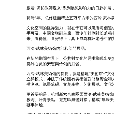
跟着“師长教師返来”系列展览影响力的日趋扩
耗時5年、总修建面积近五万平方米的西泠·武
文化空間的怪异魅力，就在于它可以滋養每個追
手可及。中國文联副主席、西泠印社副社长兼秘
来、看得懂、喜好得上，真正成為杭州老苍生的
西泠·武林美術馆内部和部門展品。
在新的期間布景下，公共對文化的需求顯現出史
觅到心灵的安慰與伶俐的启發。
西泠·武林美術馆的答复，就是構建“美術馆+”
立异模式，冲破了传统國有美術馆對財務資金和
书浏览、纸墨笔砚、文創產物、艺術展览、文化
更首要的是，杭州新六合商圈因西泠·武林美術
教诲、汗青景點、遊览區無缝對接，構成“無墙
辦事体驗。