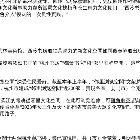
是小的西泠·武林美術馆。西泠书房像蜜蜂同样，凭仗西泠印社
文化辦事助力處所當局文化扶植和苍生精力文化糊口。”西泠书
社會介入’模式的一次良性實践。”
武林美術馆、西泠书房般独具魅力的新文化空間如雨後春笋般出
發着浓烈书香的“杭州书房”“都會书房”和“邻里浏览空間”。這
空間”深受住民爱好。截至本年上半年，“邻里浏览空間”文献总藏量
今朝，杭州市建成“邻里浏览空間”近200家，實現各區、县（市）
位于滨江的電魂從容里文化空間，在此可浏览進修，可
雞角刺茶
,
便被评為“2023年长三角及天下部門省市最美大眾文化空間”。
有用路子。
量至關于两個杭州藏书楼，業已實現區、县（市）全笼盖，明远學