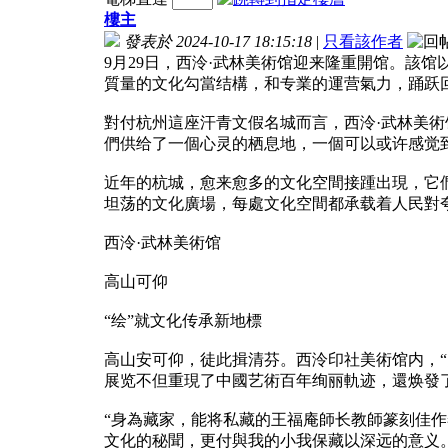
樓主
發表於 2024-10-17 18:15:18
|
只看該作者
9月29日，西泠·武林美術馆迎来隆重開馆。該
質量的文化勾當结構，和专業的運营氣力，踊跃
對付杭州這座汗青文假名城而言，西泠·武林美
們供给了一個心灵的栖息地，一個可以或许感觉
近年的杭城，愈来愈多的文化空間接踵出現，它
坦荡的文化廣場，每處文化空間都承载着人民對
西泠·武林美術馆
高山可仰
“绘”就文化传承新地標
高山安可仰，徒此揖清芬。西泠印社美術馆内，“
展览不但重現了中國艺術百年绚丽軌迹，還焕發
“身為藏家，能将私藏的王福庵師长教師篆刻佳
文化的秘聞，更付與我的小我保藏以深远的意义。