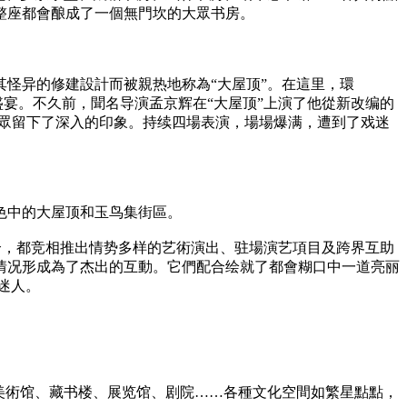
整座都會酿成了一個無門坎的大眾书房。
怪异的修建設計而被親热地称為“大屋顶”。在這里，環
盛宴。不久前，聞名导演孟京辉在“大屋顶”上演了他從新改编的
觀眾留下了深入的印象。持续四場表演，場場爆满，遭到了戏迷
色中的大屋顶和玉鸟集街區。
等場合，都竞相推出情势多样的艺術演出、驻場演艺項目及跨界互助
情况形成為了杰出的互動。它們配合绘就了都會糊口中一道亮丽
迷人。
。美術馆、藏书楼、展览馆、剧院……各種文化空間如繁星點點，