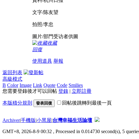
資料/杭州日报
文字/陈友望
拍照/李忠
圖片/部門受访者供圖
收藏
回復
使用道具
舉報
返回列表
高級模式
B
Color
Image
Link
Quote
Code
Smilies
您需要登錄後才可以回帖
登錄
|
立即註冊
本版積分規則
回帖後跳轉到最後一頁
發表回復
Archiver
|
手機版
|
小黑屋
|
台灣幸福生活論壇
GMT+8, 2026-8-9 00:32
, Processed in 0.014730 second(s), 5 queries