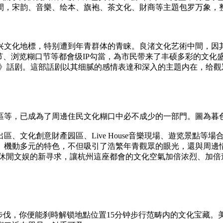
間，宋韵、音樂、绘本、旗袍、茶文化、財商等主題包罗万象，
兴文化地標，特别遭到年青群体的青睐。良渚文化艺術中間，因其
节、浏览糊口节等都會级IP勾當，為市民带来了丰硕多彩的文化
小時》話剧。這部話剧以其细腻的感情表達和深入的主題内在，给
區等，已成為了周邊住民文化糊口中必不成少的一部門。圖為暮
、文化創意財產园區、Live House音樂現場、遊览景點
、機動多元的特色，不但吸引了浩繁年青觀眾的眼光，還與周邊
,休閒文娱的新寻求，讓杭州這座都會的文化空氣加倍浓烈、加倍
步伐，你便能刹時解锁地點位置15分钟步行范畴内的文化宝藏