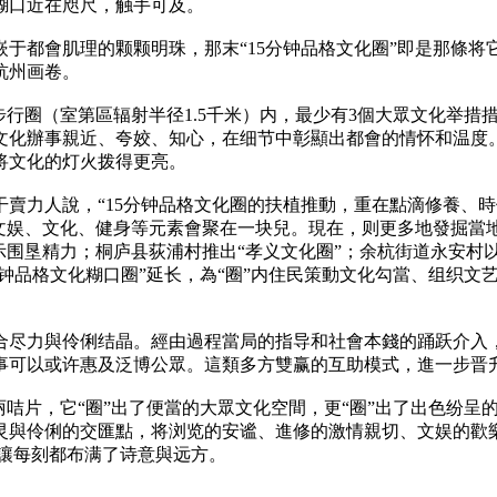
糊口近在咫尺，触手可及。
于都會肌理的颗颗明珠，那末“15分钟品格文化圈”即是那條
杭州画卷。
钟步行圈（室第區辐射半径1.5千米）内，最少有3個大眾文化
化辦事親近、夸姣、知心，在细节中彰顯出都會的情怀和温度。
将文化的灯火拨得更亮。
賣力人說，“15分钟品格文化圈的扶植推動，重在點滴修養、
文娱、文化、健身等元素會聚在一块兒。現在，则更多地發掘當
示围垦精力；桐庐县荻浦村推出“孝义文化圈”；余杭街道永安村以
5分钟品格文化糊口圈”延长，為“圈”内住民策動文化勾當、组织
合尽力與伶俐结晶。經由過程當局的指导和社會本錢的踊跃介入
事可以或许惠及泛博公眾。這類多方雙赢的互助模式，進一步晋
亮丽咭片，它“圈”出了便當的大眾文化空間，更“圈”出了出色纷
灵與伶俐的交匯點，将浏览的安谧、進修的激情親切、文娱的歡
，讓每刻都布满了诗意與远方。