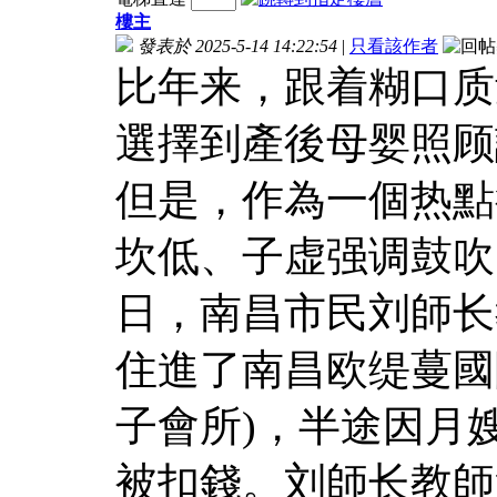
樓主
發表於 2025-5-14 14:22:54
|
只看該作者
比年来，跟着糊口质
選擇到產後母婴照顾
但是，作為一個热點
坎低、子虚强调鼓吹
日，南昌市民刘師长
住進了南昌欧缇蔓國
子會所)，半途因月
被扣錢。刘師长教師