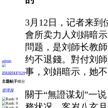
3月12日，记者来
會所卖力人刘娟暗示
問题，是刘師长教師
约不退錢。對付刘師
admin
事，刘娟暗示，她不
2513
2513
7629
主題
帖子
積分
管理員
關于“無證谋划”一
務状况，客岁八玄月