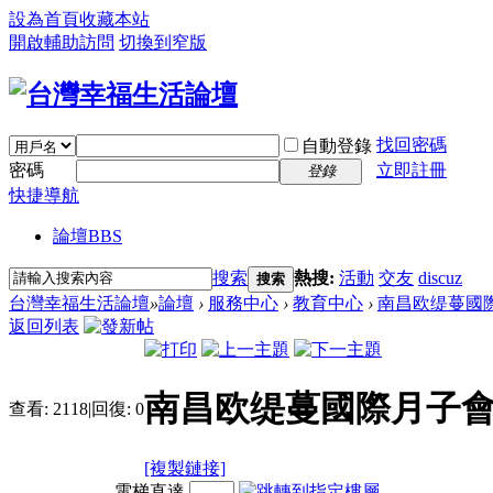
設為首頁
收藏本站
開啟輔助訪問
切換到窄版
找回密碼
自動登錄
密碼
立即註冊
登錄
快捷導航
論壇
BBS
搜索
熱搜:
活動
交友
discuz
搜索
台灣幸福生活論壇
»
論壇
›
服務中心
›
教育中心
›
南昌欧缇蔓國際
返回列表
南昌欧缇蔓國際月子
查看:
2118
|
回復:
0
[複製鏈接]
電梯直達