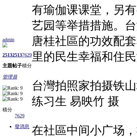
有瑜伽课课堂，另有
艺园等举措措施。台
唐桂社區的功效配套
admin
里的民生幸福和住民
2513
2513
7629
主題
帖子
積分
管理員
台灣拍照家拍摄铁山
练习生 易映竹 摄
積分
7629
發消息
在社區中间小广场，