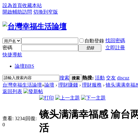
設為首頁
收藏本站
開啟輔助訪問
切換到窄版
找回密碼
自動登錄
密碼
立即註冊
登錄
快捷導航
論壇
BBS
搜索
熱搜:
活動
交友
discuz
搜索
台灣幸福生活論壇
»
論壇
›
理財賺錢
›
理財服務
›
镜头满满幸福感
返回列表
镜头满满幸福感 渝台
查看:
3234
|
回復:
0
活