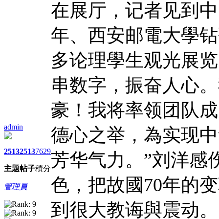
在展厅，记者见到中
年、西安邮電大學钻
多论理學生观光展览
串数字，振奋人心。
豪！我将率领团队成
admin
德心之举，為实现中
2513
2513
7629
芳华气力。”刘洋感
主題
帖子
積分
色，把故國70年的
管理員
到很大教诲與震动。