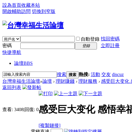
設為首頁
收藏本站
開啟輔助訪問
切換到窄版
找回密碼
自動登錄
密碼
立即註冊
登錄
快捷導航
論壇
BBS
搜索
熱搜:
活動
交友
discuz
搜索
台灣幸福生活論壇
»
論壇
›
理財賺錢
›
理財服務
›
感受巨大变化
返回列表
感受巨大变化 感悟幸
查看:
3408
|
回復:
0
[複製鏈接]
電梯直達