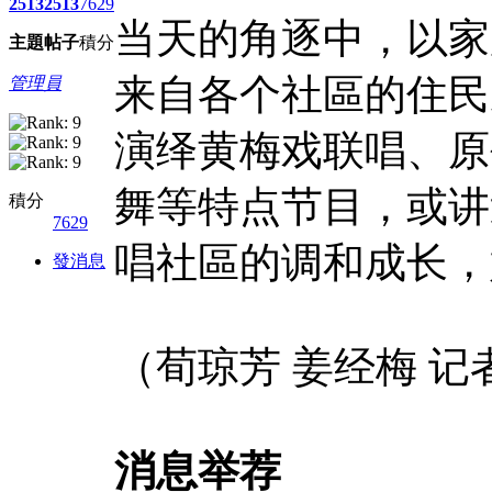
2513
2513
7629
当天的角逐中，以家
主題
帖子
積分
来自各个社區的住民
管理員
演绎黄梅戏联唱、原
舞等特点节目，或讲
積分
7629
唱社區的调和成长，
發消息
（荀琼芳 姜经梅 记
消息举荐