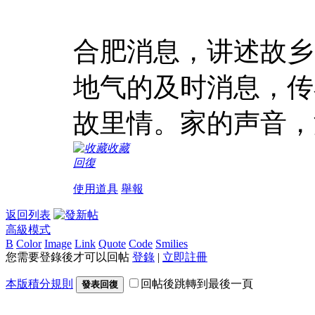
合肥消息，讲述故乡
地气的及时消息，传
故里情。家的声音，
收藏
回復
使用道具
舉報
返回列表
高級模式
B
Color
Image
Link
Quote
Code
Smilies
您需要登錄後才可以回帖
登錄
|
立即註冊
本版積分規則
回帖後跳轉到最後一頁
發表回復