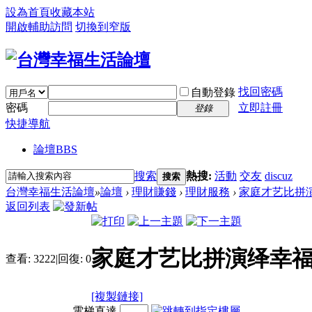
設為首頁
收藏本站
開啟輔助訪問
切換到窄版
找回密碼
自動登錄
密碼
立即註冊
登錄
快捷導航
論壇
BBS
搜索
熱搜:
活動
交友
discuz
搜索
台灣幸福生活論壇
»
論壇
›
理財賺錢
›
理財服務
›
家庭才艺比拼
返回列表
家庭才艺比拼演绎幸
查看:
3222
|
回復:
0
[複製鏈接]
電梯直達